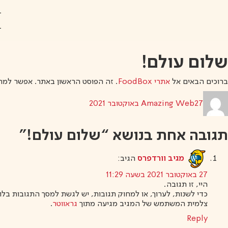
לג
תוכן
מרכזי
שלום עולם!
ברוכים הבאים אל
אתרי FoodBox
. זה הפוסט הראשון באתר. אפשר למחו
מחבר
פורסם
27 באוקטובר 2021
Amazing Web
בתאריך
תגובה אחת בנושא “שלום עולם!”
מגיב וורדפרס
הגיב:
27 באוקטובר 2021 בשעה 11:29
היי, זו תגובה.
כדי לשנות, לערוך, או למחוק תגובות, יש לגשת למסך התגובות בל
צלמית המשתמש של המגיב מגיעה מתוך
גראווטר
.
Reply