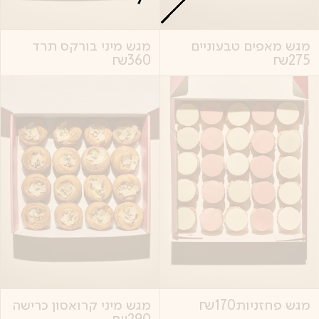
מגש מאפים טבעוניים
מגש מיני בורקס תרד
₪
360
₪
275
מגש פחזניות
170
₪
מגש מיני קרואסון כרישה
₪
290