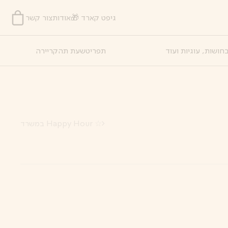
גיפט קארד 🎁
אודות
צור קשר
חושות, עוגיות ועוד
תפריט
שעת תה
קריירה
☆ Happy Hour במשרד