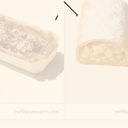
ם
118
₪
חלת בריוש ותאנים
50
₪