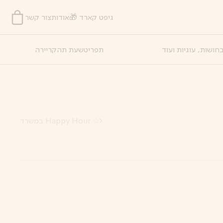
גיפט קארד 🎁
אודות
צור קשר
חושות, עוגיות ועוד
תפריט
שעת תה
קריירה
☆ Happy Hour במשרד