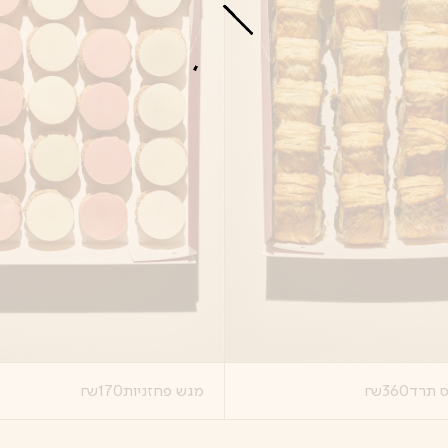
ס תרד
360
₪
מגש פחזניות
170
₪