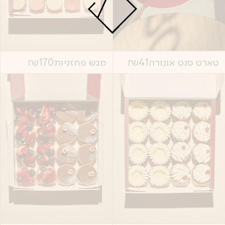
מגש פחזניות
170
₪
טארט סנט אונורה
41
₪