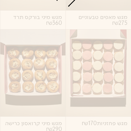
מגש מאפים טבעוניים
מגש מיני בורקס תרד
₪
360
₪
275
מגש פחזניות
170
₪
מגש מיני קרואסון כרישה
₪
290