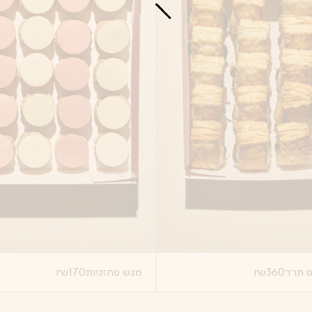
ס תרד
360
₪
מגש פחזניות
170
₪