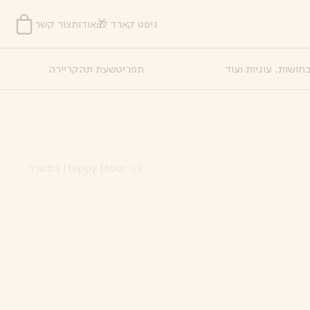
גיפט קארד 🎁
אודות
צור קשר
חושות, עוגיות ועוד
תפריט
שעת תה
קריירה
☆ Happy Hour במשרד