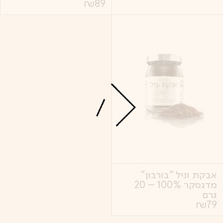
₪
89
אבקת וניל "בורבון"
מדגסקר 100% – 20
גרם
₪
79