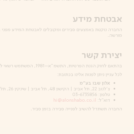
אבטחת מידע
החברה נוקטת באמצעים סבירים ומקובלים לאבטחת המידע מפני גיש
מורשה.
יצירת קשר
בהתאם לחוק הגנת הפרטיות, התשמ”א–1981, המשתמש רשאי לעיין במידע שנאסף עליו ולבקש לתקן או למחוק מידע שאינו נכון, שלם או מעודכן.
לכל עניין ניתן לפנות אלינו בכתובת:
אלון שבו בע״מ
צ׳לנוב 22, תל אביב | הקישון 48, תל אביב | שינקין 26, תל אביב
טלפון: 03-6735856
דוא”ל:
hi@alonshabo.co.il
החברה תשתדל להשיב לפנייה סבירה בזמן סביר.