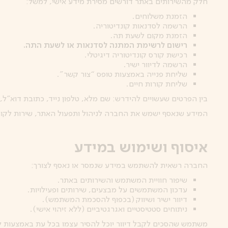
חלק מהשירותים באתר דורשים מסירת מידע אישי, למשל:
הזמנת משלוחים.
הרשמה לסדנאות קונדיטוריה.
הזמנת מקום לשעת תה.
רישום לרשימת המתנה לסדנאות או לשעת התה.
רכישת קורס קונדיטוריה דיגיטלי.
הרשמה לדיוור ישיר.
שליחת פנייה באמצעות טופס “צור קשר”.
שליחת קורות חיים.
בין הפרטים שעשויים להידרש: שם מלא, טלפון נייד, כתובת דוא”ל,
המידע שנאסף ישמש את החברה לניהול ותפעול האתר, שירות לקוחות
איסוף ושימוש במידע
החברה רשאית להשתמש במידע שנמסר או נאסף לצורך:
שיפור חוויית המשתמש והשירותים באתר.
עדכון המשתמשים על מבצעים, שירותים ופעילויות.
דיוור ישיר ושיווק (בכפוף להסכמת המשתמש).
ניתוחים סטטיסטיים ואגרגטיביים (ללא זיהוי אישי).
משתמש שהסכים לקבל דיוור יוכל להסיר עצמו בכל עת באמצעות ל