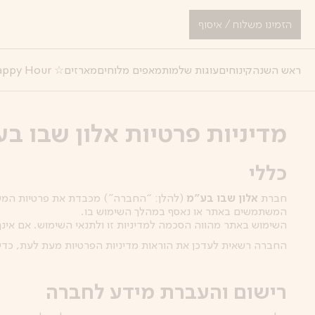
לג
תוכן
הזמינו משלוח / איסוף
מרכזי
ראש השנה
קינוחים
עוגות שלמות
מאפים מלוחים
מארזים
☆ Happy Hour במשרד
מדיניות פרטיות אלון שבו ב
כללי
חברת
אלון שבו בע״מ
(להלן: “החברה”) מכבדת את פרטיות המש
המשתמשים באתר או נאסף במהלך השימוש בו.
השימוש באתר מהווה הסכמה למדיניות זו ולתנאי השימוש. אם אינך
החברה רשאית לעדכן את הוראות מדיניות הפרטיות מעת לעת, כדי ל
רישום והעברת מידע לחברה