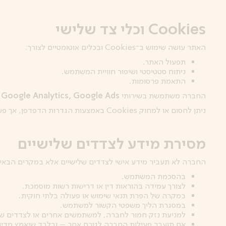
Cookies וכלי צד שלישי
האתר עושה שימוש ב־Cookies ובכלים אוטומטיים לצורך:
תפעול האתר.
ניתוח סטטיסטי ושיפור חוויית המשתמש.
התאמת פרסומות.
החברה משתמשת בשירותי
Google Analytics, Google Ads ו־Facebook Ads
ניתן לחסום או למחוק Cookies באמצעות הגדרות הדפדפן, אך פעולה זו עלולה לפגוע בשימוש באתר.
מסירת מידע לצדדים שלישיים
החברה לא תעביר מידע אישי לצדדים שלישיים אלא במקרים הבאי
בהסכמת המשתמש.
לצורך עמידה בהוראות דין או דרישות רשות מוסמכת.
במקרה של הפרת תנאי שימוש או פעולה בלתי חוקית.
במסגרת הליך משפטי הקשור למשתמש.
למניעת נזק חמור לחברה, למשתמשים אחרים או לצדדים של
אם תועבר פעילות החברה לגורם אחר – ובלבד שיאמץ מדיניו